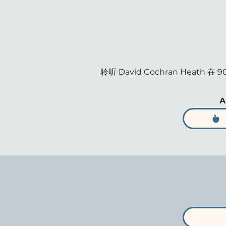
聆听 David Cochran H
A