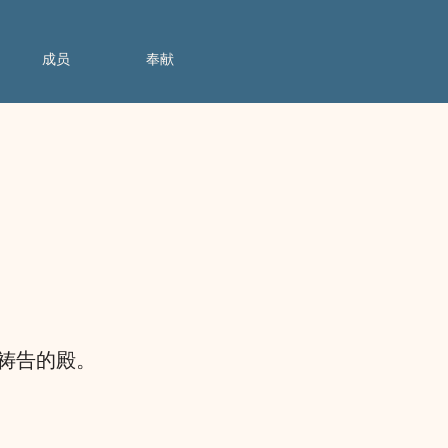
成员
奉献
祷告的殿。