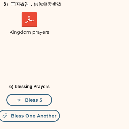
3）王国祷告，供你每天祈祷
Kingdom prayers
6) Blessing Prayers
Bless 5
Bless One Another