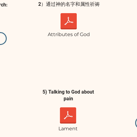
2）通过神的名字和属性祈祷
rch:
Attributes of God
5) Talking to God about
pain
Lament