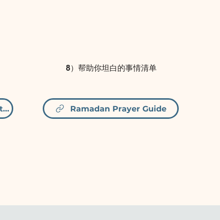
8）帮助你坦白的事情清单
Navigators' God's Attributes
Ramadan Prayer Guide